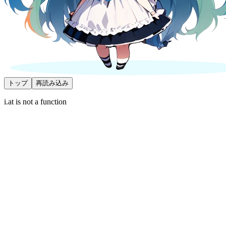
トップ
再読み込み
i.at is not a function