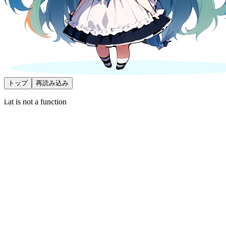
トップ
再読み込み
i.at is not a function