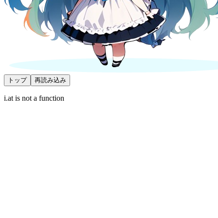
トップ
再読み込み
i.at is not a function