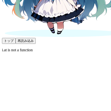
トップ
再読み込み
i.at is not a function