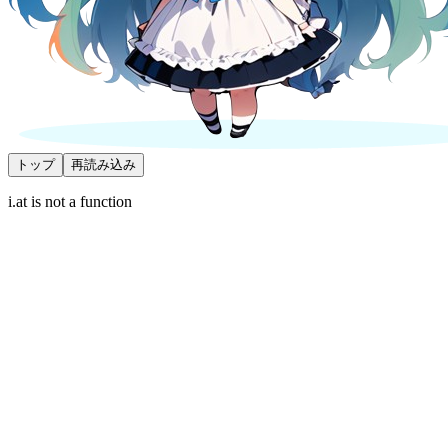
トップ
再読み込み
i.at is not a function