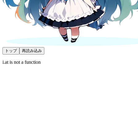
トップ
再読み込み
i.at is not a function