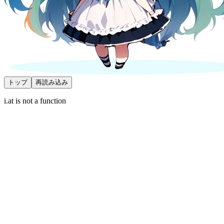
トップ
再読み込み
i.at is not a function