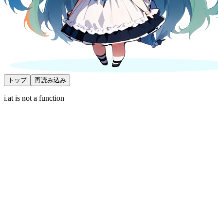
トップ
再読み込み
i.at is not a function