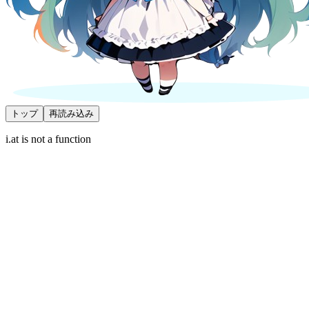
トップ
再読み込み
i.at is not a function