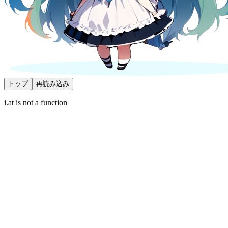
トップ
再読み込み
i.at is not a function