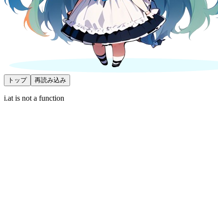
トップ
再読み込み
i.at is not a function