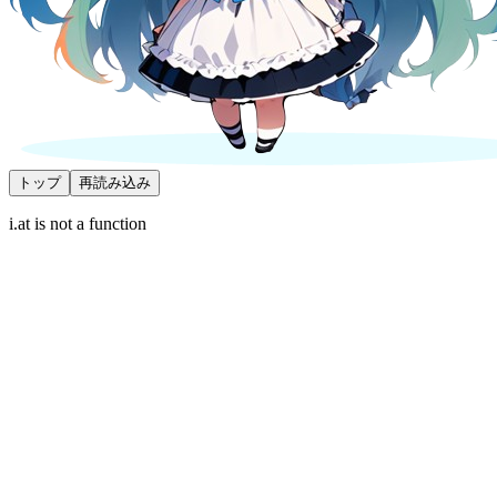
トップ
再読み込み
i.at is not a function