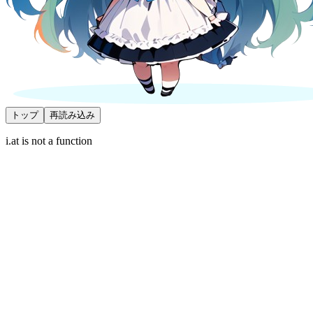
トップ
再読み込み
i.at is not a function