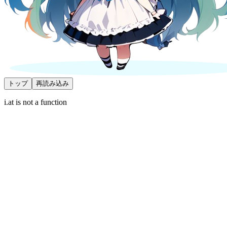
トップ
再読み込み
i.at is not a function