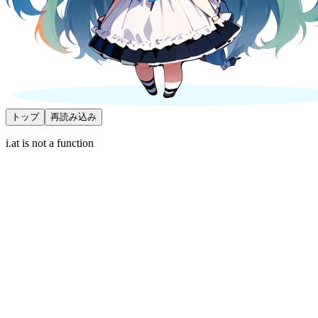
トップ
再読み込み
i.at is not a function