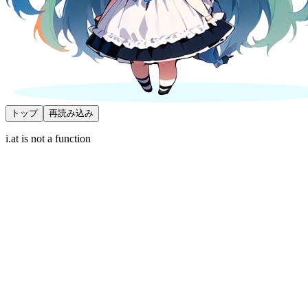
トップ
再読み込み
i.at is not a function