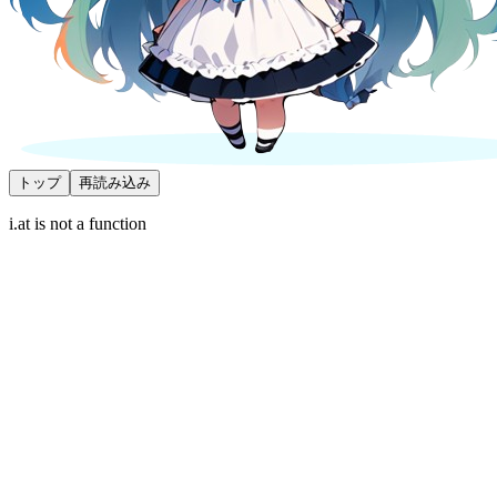
トップ
再読み込み
i.at is not a function