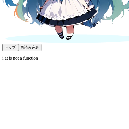
トップ
再読み込み
i.at is not a function