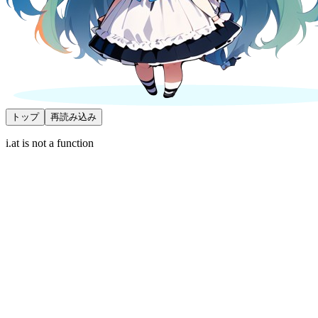
トップ
再読み込み
i.at is not a function