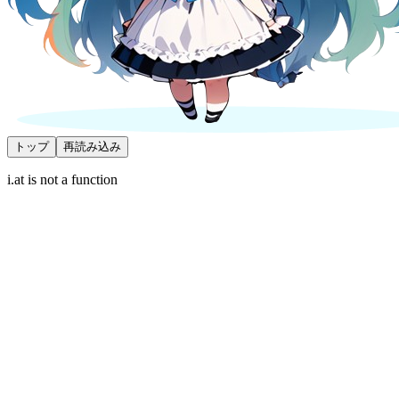
トップ
再読み込み
i.at is not a function