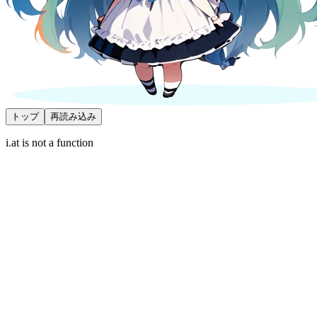
トップ
再読み込み
i.at is not a function