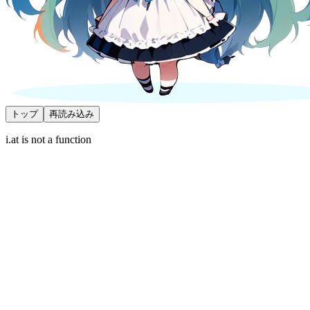
トップ
再読み込み
i.at is not a function