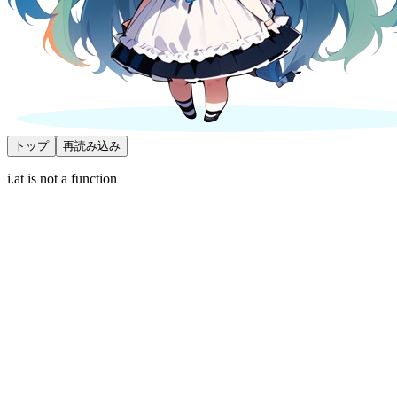
トップ
再読み込み
i.at is not a function