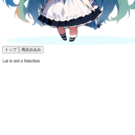
トップ
再読み込み
i.at is not a function