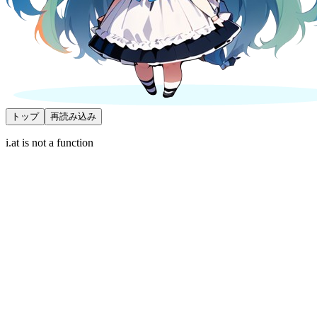
トップ
再読み込み
i.at is not a function