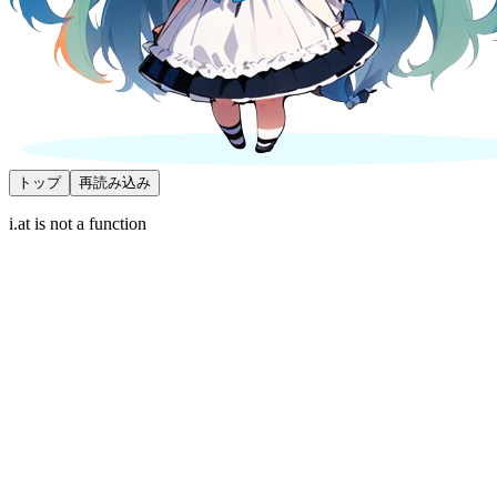
トップ
再読み込み
i.at is not a function