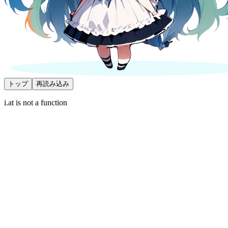
トップ
再読み込み
i.at is not a function