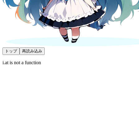
トップ
再読み込み
i.at is not a function