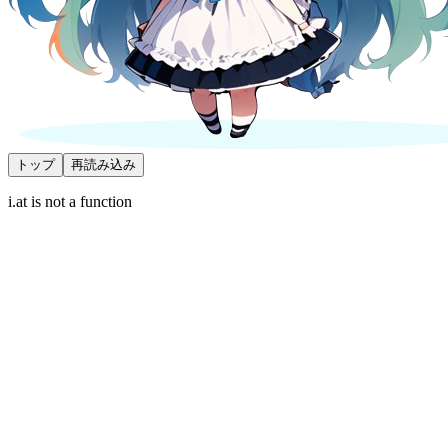
トップ
再読み込み
i.at is not a function