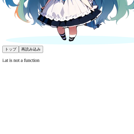
トップ
再読み込み
i.at is not a function