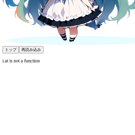
トップ
再読み込み
i.at is not a function