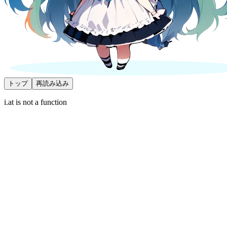
トップ
再読み込み
i.at is not a function