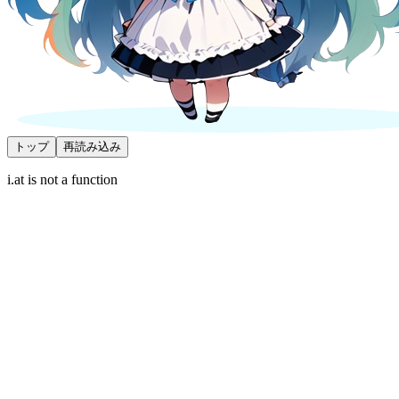
トップ
再読み込み
i.at is not a function