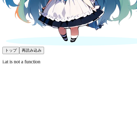
トップ
再読み込み
i.at is not a function