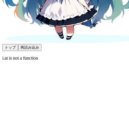
トップ
再読み込み
i.at is not a function