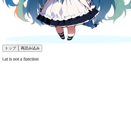
トップ
再読み込み
i.at is not a function