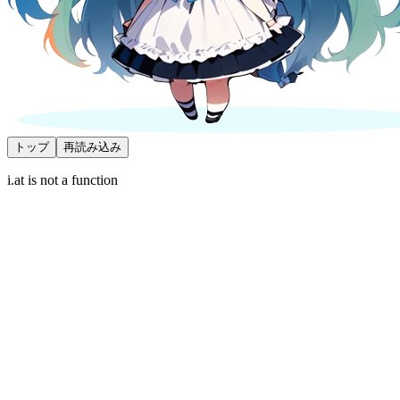
トップ
再読み込み
i.at is not a function