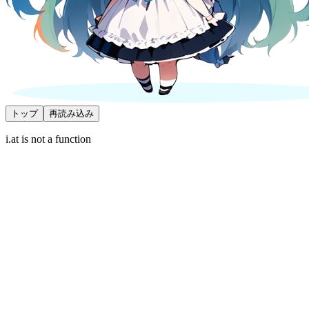
トップ
再読み込み
i.at is not a function