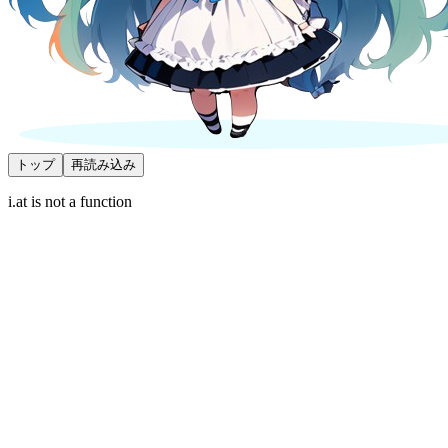
トップ
再読み込み
i.at is not a function