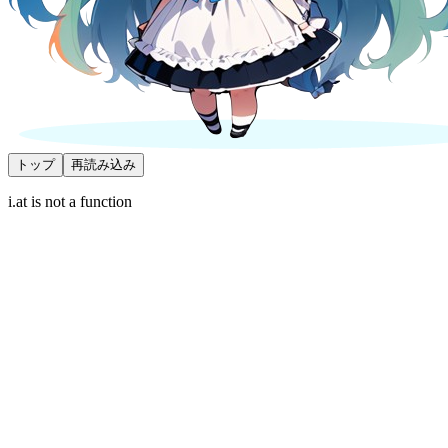
トップ
再読み込み
i.at is not a function