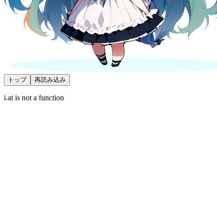
トップ
再読み込み
i.at is not a function