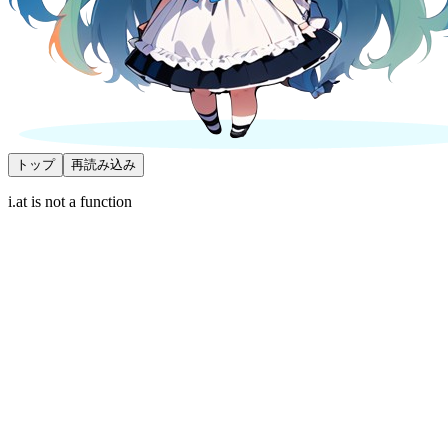
トップ
再読み込み
i.at is not a function