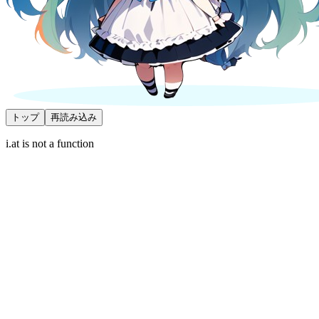
トップ
再読み込み
i.at is not a function