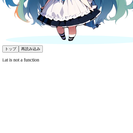
トップ
再読み込み
i.at is not a function