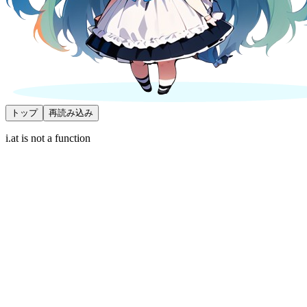
トップ
再読み込み
i.at is not a function