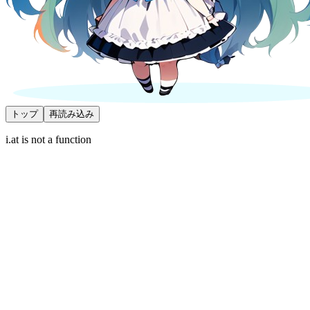
トップ
再読み込み
i.at is not a function