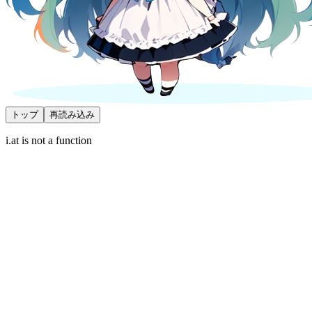
トップ
再読み込み
i.at is not a function