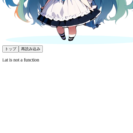
トップ
再読み込み
i.at is not a function