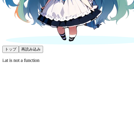
トップ
再読み込み
i.at is not a function