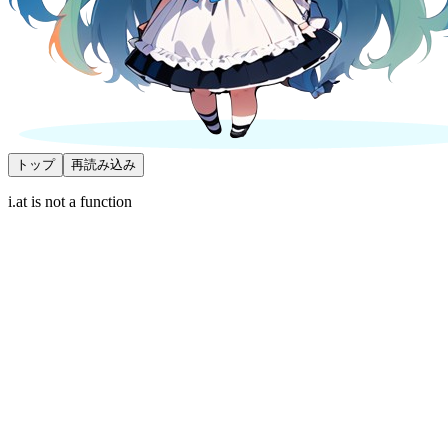
トップ
再読み込み
i.at is not a function